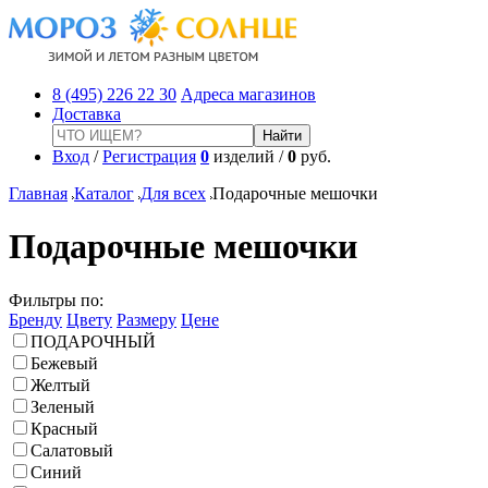
8 (495) 226 22 30
Адреса магазинов
Доставка
Вход
/
Регистрация
0
изделий /
0
руб.
Главная
Каталог
Для всех
Подарочные мешочки
Подарочные мешочки
Фильтры по:
Бренду
Цвету
Размеру
Цене
ПОДАРОЧНЫЙ
Бежевый
Желтый
Зеленый
Красный
Салатовый
Синий