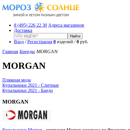
8 (495) 226 22 30
Адреса магазинов
Доставка
Вход
/
Регистрация
0
изделий /
0
руб.
Главная
Бренды
MORGAN
MORGAN
Пляжная мода
Купальники 2021 - Слитные
Купальники 2021 - Бандо
MORGAN
Купальники Morgan
- компания Morgan основана во Франции дву