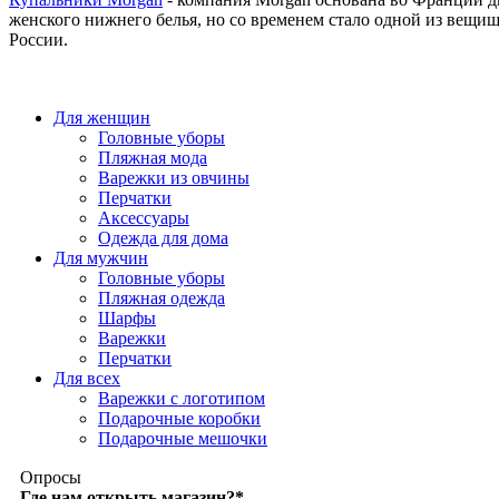
женского нижнего белья, но со временем стало одной из вещи
России.
Для женщин
Головные уборы
Пляжная мода
Варежки из овчины
Перчатки
Аксессуары
Одежда для дома
Для мужчин
Головные уборы
Пляжная одежда
Шарфы
Варежки
Перчатки
Для всех
Варежки с логотипом
Подарочные коробки
Подарочные мешочки
Опросы
Где нам открыть магазин?
*