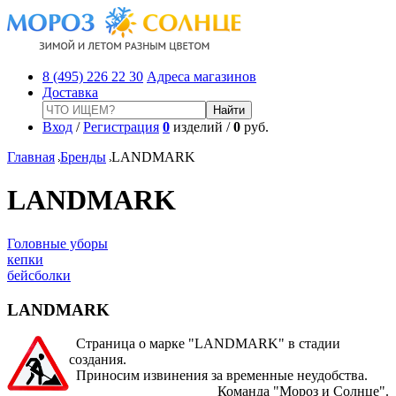
8 (495) 226 22 30
Адреса магазинов
Доставка
Вход
/
Регистрация
0
изделий /
0
руб.
Главная
Бренды
LANDMARK
LANDMARK
Головные уборы
кепки
бейсболки
LANDMARK
Страница о марке "LANDMARK" в стадии
создания.
Приносим извинения за временные неудобства.
Команда "Мороз и Солнце".